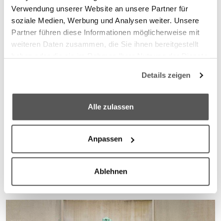
Verwendung unserer Website an unsere Partner für
soziale Medien, Werbung und Analysen weiter. Unsere
Partner führen diese Informationen möglicherweise mit
weiteren Daten zusammen, die Sie ihnen bereitgestellt
Stiftung
Kliniken
Aktuelles
Kids
03.08.2026
haben oder die sie im Rahmen Ihrer Nutzung der Dienste
Sanitätshaus
Praxis
gesammelt haben.
Details zeigen
Hessing und THA unterzeichnen Lehrkooperation
We work with
6 third parties
who may receive and
Bachelor-Studierende genießen Ausbildungsbestandteile bei
process your information.
Alle zulassen
Hessing
03.08.2026, 08:09 Uhr
Anpassen
Ablehnen