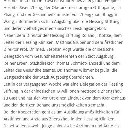
Hospital in China. Der Geschäftsführer des Zhengzhou Peoples
Hospital Sisen Zhang, der Oberarzt der dortigen Orthopädie, Lu
Zhang, und der Gesundheitsminister von Zhengzhou, Binggui
Wang, informierten sich in Augsburg über die Hessing Stiftung
und deren vielfältiges medizinisches Leistungsangebot.
Neben dem Direktor der Hessing Stiftung Roland J. Kottke, dem
Leiter der Hessing Kliniken, Matthias Gruber und dem Ärztlichen
Direktor Prof. Dr. med. Stephan Vogt wurde die chinesische
Delegation vom Gesundheitsreferenten der Stadt Augsburg,
Reiner Erben, Stadtdirektor Thomas Schmidt-Tancredi und dem
Leiter des Gesundheitsamts, Dr. Thomas Wibmer begrüßt, die
Gastgeschenke der Stadt Augsburg überreichten.
Erst in der vergangenen Woche war eine Delegation der Hessing
Stiftung in der chinesischen 13-Millionen-Metropole Zhengzhou
zu Gast und hat sich vor Ort einen Eindruck von dem Krankenhaus
und den dortigen Behandlungsmöglichkeiten gemacht.
Bei der Kooperation geht es um Ausbildungsmöglichkeiten für
Ärztinnen und Ärzte aus Zhengzhou in den Hessing Kliniken.
Dabei sollen sowohl junge chinesische Ärztinnen und Ärzte als