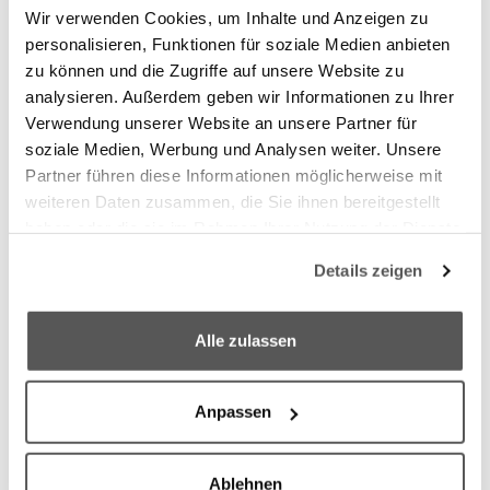
Wir verwenden Cookies, um Inhalte und Anzeigen zu
Folgende Tools von Drittanbietern kommen auf unserer
personalisieren, Funktionen für soziale Medien anbieten
Webseite zum Einsatz
zu können und die Zugriffe auf unsere Website zu
analysieren. Außerdem geben wir Informationen zu Ihrer
Verwendung unserer Website an unsere Partner für
Doctolib - Terminvereinbarung
soziale Medien, Werbung und Analysen weiter. Unsere
Partner führen diese Informationen möglicherweise mit
Wir verwenden den Online-Service Doctolib als externe
weiteren Daten zusammen, die Sie ihnen bereitgestellt
Möglichkeit, um Termine zu vereinbaren.
haben oder die sie im Rahmen Ihrer Nutzung der Dienste
Sollte Ihnen die Bedienung von Doctolib Probleme
gesammelt haben.
bereiten vereinbaren Sie gerne einen Termin per E-Mail
Details zeigen
oder telefonisch.
We work with
6 third parties
who may receive and
process your information.
Alle zulassen
Bei Problemen mit der Bedienung durch Drittanbieter-Tools
senden sie uns bitte ihre Anfrage alternativ per Mail an:
Anpassen
info@hessing-stiftung.de
Ablehnen