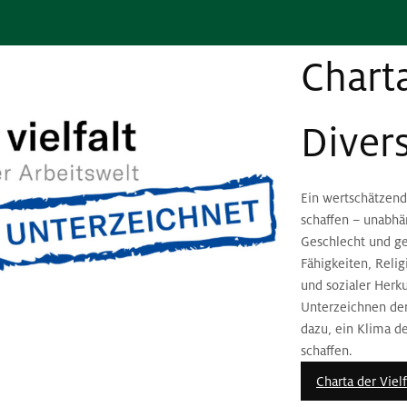
Charta
Divers
Ein wertschätzend
schaffen – unabhän
Geschlecht und ges
Fähigkeiten, Reli
und sozialer Herku
Unterzeichnen der 
dazu, ein Klima d
schaffen.
Charta der Vielf