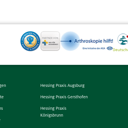
gen
Hessing Praxis Augsburg
te
Hessing Praxis Gersthofen
ns
Hessing Praxis
Königsbrunn
e