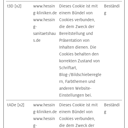
t3D [x2]
www.hessin
Dieses Cookie ist mit
Beständi
g-kliniken.de
einem Bündel von
g
www.hessin
Cookies verbunden,
g-
die dem Zweck der
sanitaetshau
Bereitstellung und
s.de
Präsentation von
Inhalten dienen. Die
Cookies behalten den
korrekten Zustand von
Schriftart,
Blog-/Bildschieberegle
rn, Farbthemen und
anderen Website-
Einstellungen bei.
tADe [x2]
www.hessin
Dieses Cookie ist mit
Beständi
g-kliniken.de
einem Bündel von
g
www.hessin
Cookies verbunden,
g-
die dem Zweck der