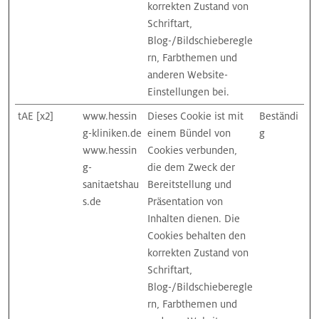
korrekten Zustand von
Schriftart,
Blog-/Bildschieberegle
rn, Farbthemen und
anderen Website-
Einstellungen bei.
tAE [x2]
www.hessin
Dieses Cookie ist mit
Beständi
g-kliniken.de
einem Bündel von
g
www.hessin
Cookies verbunden,
g-
die dem Zweck der
sanitaetshau
Bereitstellung und
s.de
Präsentation von
Inhalten dienen. Die
Cookies behalten den
korrekten Zustand von
Schriftart,
Blog-/Bildschieberegle
rn, Farbthemen und