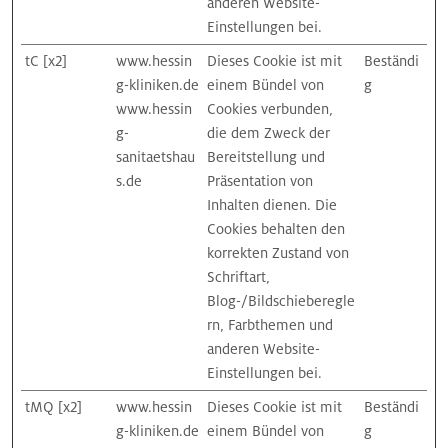
anderen Website-
Einstellungen bei.
tC [x2]
www.hessin
Dieses Cookie ist mit
Beständi
g-kliniken.de
einem Bündel von
g
www.hessin
Cookies verbunden,
g-
die dem Zweck der
sanitaetshau
Bereitstellung und
s.de
Präsentation von
Inhalten dienen. Die
Cookies behalten den
korrekten Zustand von
Schriftart,
Blog-/Bildschieberegle
rn, Farbthemen und
anderen Website-
Einstellungen bei.
tMQ [x2]
www.hessin
Dieses Cookie ist mit
Beständi
g-kliniken.de
einem Bündel von
g