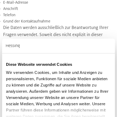
E-Mail-Adresse
Anschrift
Telefon
Grund der Kontaktaufnahme
Die Daten werden ausschließlich zur Beantwortung Ihrer
Fragen verwendet. Soweit dies nicht explizit in dieser
Datenschutzerklärung angegeben ist, erfolgt keine
Weitergabe der Daten an Dritte. Zusätzlich erfassen wir
Ihre IP-Adresse und den Zeitpunkt der Absendung.
Diese Webseite verwendet Cookies
Die Verarbeitung der vorstehenden personenbezogenen
Wir verwenden Cookies, um Inhalte und Anzeigen zu
Daten dient allein zur Bearbeitung Ihrer Anfragen. Die
personalisieren, Funktionen für soziale Medien anbieten
Verarbeitung weiterer personenbezogener Daten, die
zu können und die Zugriffe auf unsere Website zu
durch die Verwendung des auf unserer Webseite
analysieren. Außerdem geben wir Informationen zu Ihrer
vorgehaltenen Kontaktformulars anfallen, dienen zur
Verwendung unserer Website an unsere Partner für
soziale Medien, Werbung und Analysen weiter. Unsere
Verhinderung des Missbrauchs sowie zur Sicherstellung der
Partner führen diese Informationen möglicherweise mit
Sicherheit unserer informationstechnischen Systeme.
weiteren Daten zusammen, die Sie ihnen bereitgestellt