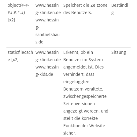
object(#-#-
www.hessin
Speichert die Zeitzone
Beständi
##:#:#.#)
g-kliniken.de
des Benutzers.
g
[x2]
www.hessin
g-
sanitaetshau
s.de
staticfilecach
www.hessin
Erkennt, ob ein
Sitzung
e [x2]
g-kliniken.de
Benutzer im System
www.hessin
angemeldet ist. Dies
g-kids.de
verhindert, dass
eingeloggten
Benutzern veraltete,
zwischengespeicherte
Seitenversionen
angezeigt werden, und
stellt die korrekte
Funktion der Website
sicher.