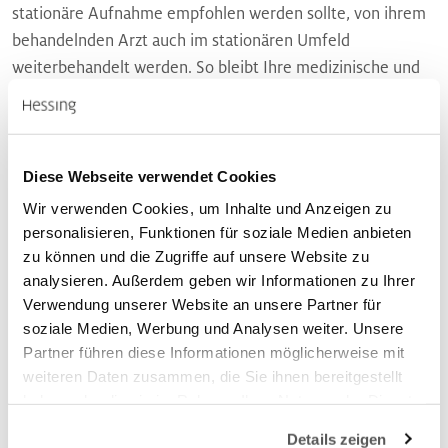
stationäre Aufnahme empfohlen werden sollte, von ihrem
behandelnden Arzt auch im stationären Umfeld
weiterbehandelt werden. So bleibt Ihre medizinische und
therapeutische Versorgung in einer Hand.
Wir sind jedoch an keine bestimmte Klinik gebunden. Sie
entscheiden selbst, welchem Krankenhaus und Operateur
Diese Webseite verwendet Cookies
Sie Ihr Vertrauen schenken.
Wir verwenden Cookies, um Inhalte und Anzeigen zu
personalisieren, Funktionen für soziale Medien anbieten
zu können und die Zugriffe auf unsere Website zu
analysieren. Außerdem geben wir Informationen zu Ihrer
Mit Hessing Qualität vor Ort
Verwendung unserer Website an unsere Partner für
soziale Medien, Werbung und Analysen weiter. Unsere
Partner führen diese Informationen möglicherweise mit
Mit langjähriger Erfahrung sind wir Ihr Partner vor Ort.
weiteren Daten zusammen, die Sie ihnen bereitgestellt
Unsere Standorte in Augsburg, Königsbrunn und
haben oder die sie im Rahmen Ihrer Nutzung der Dienste
Gersthofen bieten Ihnen eine qualitativ hochwertige und
gesammelt haben.
Details zeigen
wohnortnahe Betreuung für die ganze Familie. Alle Praxen