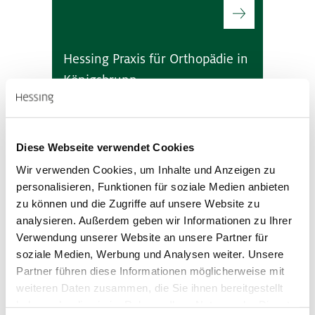
Hessing Praxis für Orthopädie in
Königsbrunn
Ihr Partner für allgemeine sowie Kinder-
und Jugendorthopädie, Neuroorthopädie
und Endoprothetik
Diese Webseite verwendet Cookies
Wir verwenden Cookies, um Inhalte und Anzeigen zu
personalisieren, Funktionen für soziale Medien anbieten
zu können und die Zugriffe auf unsere Website zu
Hessing Praxis für Orthopädie in
analysieren. Außerdem geben wir Informationen zu Ihrer
Gersthofen
Verwendung unserer Website an unsere Partner für
soziale Medien, Werbung und Analysen weiter. Unsere
Ihr Partner für Hände, Sportorthopädie,
allgemeine Orthopädie und ambulante
Partner führen diese Informationen möglicherweise mit
Operationen
weiteren Daten zusammen, die Sie ihnen bereitgestellt
haben oder die sie im Rahmen Ihrer Nutzung der Dienste